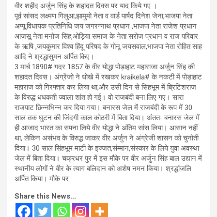
वीर शहीद अर्जुन सिंह के शहादत दिवस पर याद किये गए ।
पूर्व सांसद लक्ष्मण गिलुआ,झामुमो नेता व वार्ड पार्षद दिनेश जेना,भाजपा नेता
अप्पू,विधायक प्रतिनिधि जय जगरन्नाथ प्रधान ,भाजपा नेता राजेश प्रधान
आजसू नेता मनोज सिंह,ओड़िया समाज के नेता सरोज प्रधान व राज परिवार
के ऋषि ,जयकुमार विश्व हिंदू परिषद के गोनू जयसवाल,भाजपा नेता रोहित साह
आदि ने श्रद्धासुमन अर्पित किए।
3 मार्च 1890# गदर 1857 के वीर योद्धा पोड़ाहाट महाराजा अर्जुन सिंह की
शहादत दिवस। अंग्रेंजो ने धोखे में रखकर kraikela# के नकटी में पोड़ाहाट
महाराज को गिरफ्तार कर लिया था,और उसी दिन से सिंहभूम में ब्रिटिशराज
के विरुद्ध धधकती ज्वाला शांत हो गई। वो राजबंदी बना लिए गए। सारा
राजपाट छिन्नभिन्न कर दिया गया। बनारस जेल में राजबंदी के रूप में 30
साल तक घुटन की जिंदगी काल कोठरी में बिता दिया। अंततः बनारस जेल में
ही आजाद भारत का सपना लिये वीर योद्धा ने अंतिम सांस लिया। आसान नहीं
था, लेकिन असंभव के विरुद्ध जाकर वीर अर्जुन ने अंग्रेजी शासन को चुनोती
दिया। 30 साल सिंहभूम माटी के इज्जत,संम्मान,संस्कार के लिये युवा अवस्था
जेल में बिता दिया। चक्रधर पुर में इस मौके पर वीर अर्जुन सिंह बाल उद्यान में
स्थानीय लोगों ने वीर के त्याग बलिदान को अशेष नमन किया। श्रद्धांजलि
अर्पित किया। मौके पर
Share this News...