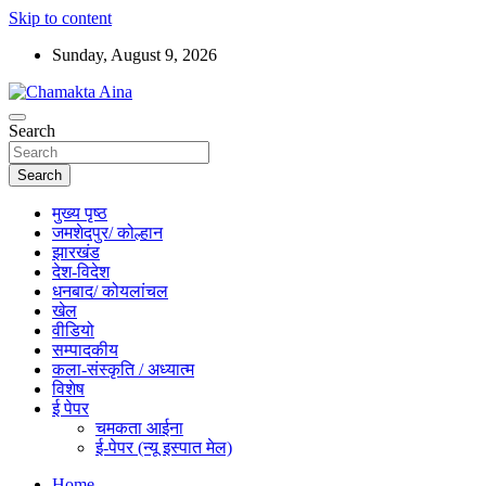
Skip to content
Sunday, August 9, 2026
Hindi News Paper – Jharkhand
Search
Chamakta Aina
Search
मुख्य पृष्ठ
जमशेदपुर/ कोल्हान
झारखंड
देश-विदेश
धनबाद/ कोयलांचल
खेल
वीडियो
सम्पादकीय
कला-संस्कृति / अध्यात्म
विशेष
ई पेपर
चमकता आईना
ई-पेपर (न्यू इस्पात मेल)
Home