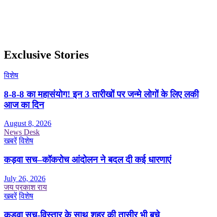
Exclusive Stories
विशेष
8-8-8 का महासंयोग! इन 3 तारीखों पर जन्मे लोगों के लिए लकी
आज का दिन
August 8, 2026
News Desk
खबरें
विशेष
कड़वा सच–कॉकरोच आंदोलन ने बदल दी कई धारणाएं
July 26, 2026
जय प्रकाश राय
खबरें
विशेष
कड़वा सच-विस्तार के साथ शहर की तासीर भी बचे