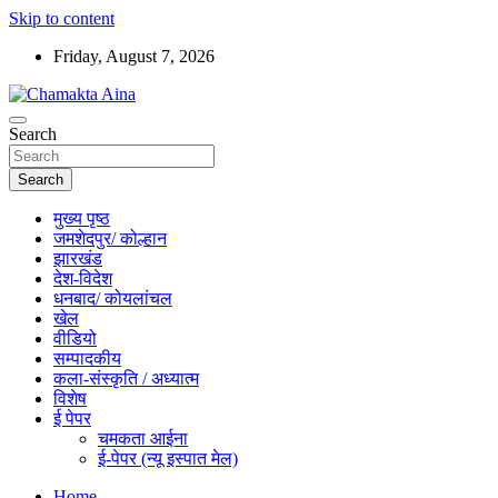
Skip to content
Friday, August 7, 2026
Hindi News Paper – Jharkhand
Search
Chamakta Aina
Search
मुख्य पृष्ठ
जमशेदपुर/ कोल्हान
झारखंड
देश-विदेश
धनबाद/ कोयलांचल
खेल
वीडियो
सम्पादकीय
कला-संस्कृति / अध्यात्म
विशेष
ई पेपर
चमकता आईना
ई-पेपर (न्यू इस्पात मेल)
Home