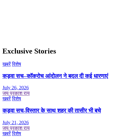
Exclusive Stories
खबरें
विशेष
कड़वा सच–कॉकरोच आंदोलन ने बदल दी कई धारणाएं
July 26, 2026
जय प्रकाश राय
खबरें
विशेष
कड़वा सच-विस्तार के साथ शहर की तासीर भी बचे
July 21, 2026
जय प्रकाश राय
खबरें
विशेष