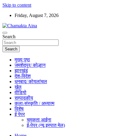
Skip to content
Friday, August 7, 2026
Hindi News Paper – Jharkhand
Search
Chamakta Aina
Search
मुख्य पृष्ठ
जमशेदपुर/ कोल्हान
झारखंड
देश-विदेश
धनबाद/ कोयलांचल
खेल
वीडियो
सम्पादकीय
कला-संस्कृति / अध्यात्म
विशेष
ई पेपर
चमकता आईना
ई-पेपर (न्यू इस्पात मेल)
Home