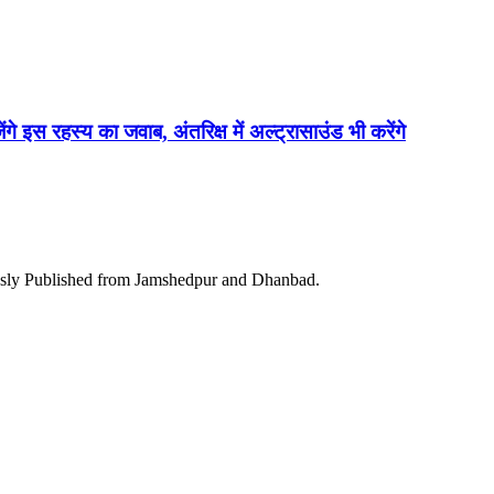
ेंगे इस रहस्य का जवाब, अंतरिक्ष में अल्ट्रासाउंड भी करेंगे
ously Published from Jamshedpur and Dhanbad.