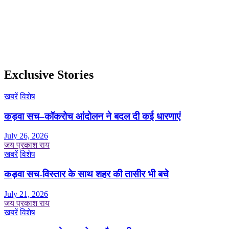
Exclusive Stories
खबरें
विशेष
कड़वा सच–कॉकरोच आंदोलन ने बदल दी कई धारणाएं
July 26, 2026
जय प्रकाश राय
खबरें
विशेष
कड़वा सच-विस्तार के साथ शहर की तासीर भी बचे
July 21, 2026
जय प्रकाश राय
खबरें
विशेष