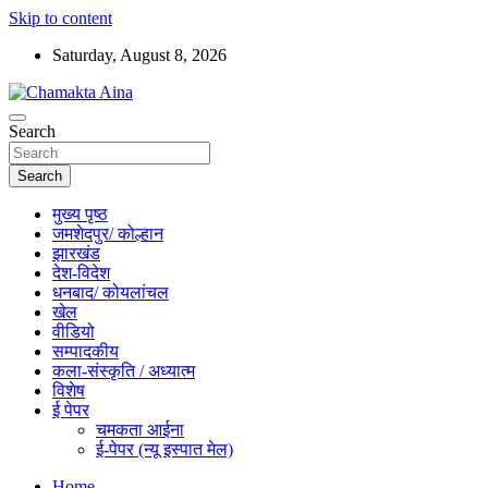
Skip to content
Saturday, August 8, 2026
Hindi News Paper – Jharkhand
Search
Chamakta Aina
Search
मुख्य पृष्ठ
जमशेदपुर/ कोल्हान
झारखंड
देश-विदेश
धनबाद/ कोयलांचल
खेल
वीडियो
सम्पादकीय
कला-संस्कृति / अध्यात्म
विशेष
ई पेपर
चमकता आईना
ई-पेपर (न्यू इस्पात मेल)
Home