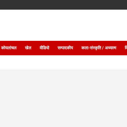
 कोयलांचल
खेल
वीडियो
सम्पादकीय
कला-संस्कृति / अध्यात्म
व