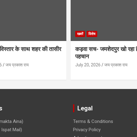
खबरें
विशेष
िस्तार के साथ शहर की तासीर
कड़वा सच- जमशेदपुर खो रहा 
पहचान
6
जय प्रकाश राय
July 20, 2026
जय प्रकाश राय
s
Legal
makta Aina)
Terms & Conditions
Ispat Mail)
Privacy Policy